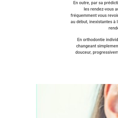
En outre, par sa prédic
les rendez-vous au
fréquemment vous revoir 
au début, inexistantes à 
rend
En orthodontie indivi
changeant simplement v
douceur, progressiveme